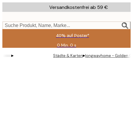
Skip
Versandkostenfrei ab 59 €
to
main
content.
Suche Produkt, Name, Marke...
40% auf Poster*
0 Min.
0 s
Gültig
bis:
▸
▸
Städte & Karten
longwayhome - Golden Ga
2026-
08-
09