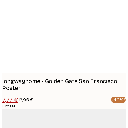
Product
images
longwayhome - Golden Gate San Francisco
Poster
7,77 €
12,95 €
-40%*
Grösse