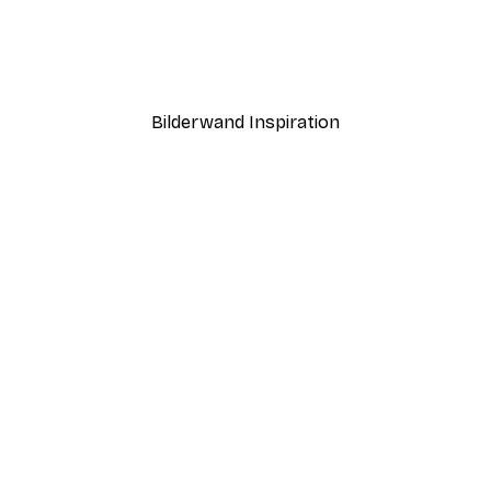
Sonnenlicht Schilf Poster
Ab 7,77 €
12,95 €
Bilderwand Inspiration