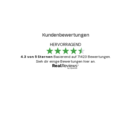
Kundenbewertungen
HERVORRAGEND
4.3 von 5 Sternen
Basierend auf 71423 Bewertungen.
Sieh dir einige Bewertungen hier an.
Verifizierter Käufer
Kundenbewertungen
Alles wie immer zügig, schnell, sicher
verpackt und ein stressfreier Einkauf
gewesen.
5 Jun
Edit D