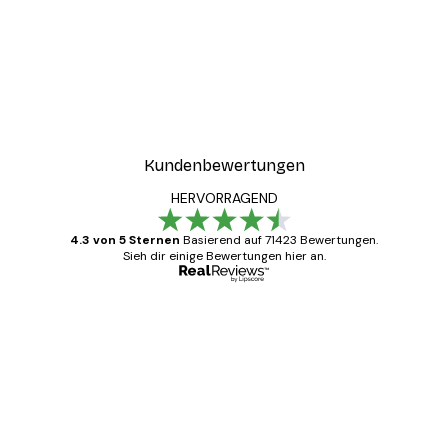
Kundenbewertungen
HERVORRAGEND
4.3 von 5 Sternen
Basierend auf 71423 Bewertungen.
Sieh dir einige Bewertungen hier an.
Verifizierter Käufer
Kundenbewertungen
Alles wie immer zügig, schnell, sicher
verpackt und ein stressfreier Einkauf
gewesen.
5 Jun