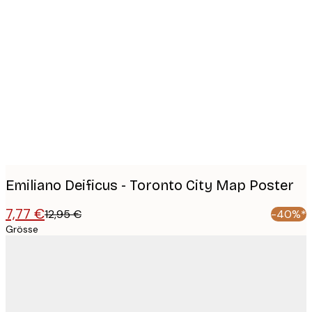
Product
images
Emiliano Deificus - Toronto City Map Poster
7,77 €
12,95 €
-40%*
Grösse