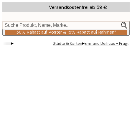
Skip
Versandkostenfrei ab 59 €
to
main
content.
Suche Produkt, Name, Marke...
30% Rabatt auf Poster & 15% Rabatt auf Rahmen*
▸
▸
Städte & Karten
Emiliano Deificus - Pragu