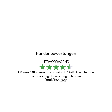
-30%*
ter
Good Things Take Time P
Ab 9,07 €
12,95 €
Kundenbewertungen
HERVORRAGEND
4.3 von 5 Sternen
Basierend auf 71423 Bewertungen.
Sieh dir einige Bewertungen hier an.
Verifizierter Käufer
Kundenbewertungen
Alles wie immer zügig, schnell, sicher
verpackt und ein stressfreier Einkauf
gewesen.