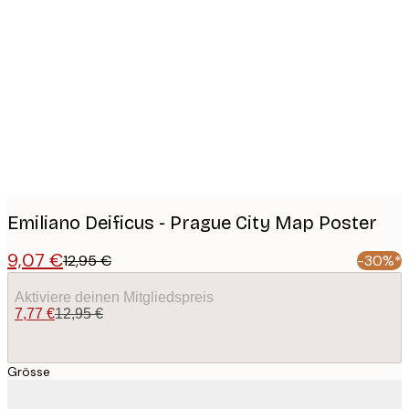
Product
images
Emiliano Deificus - Prague City Map Poster
9,07 €
12,95 €
-30%*
Aktiviere deinen Mitgliedspreis
7,77 €
12,95 €
Grösse