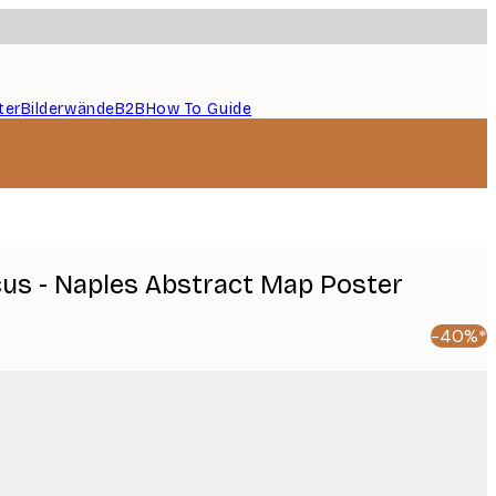
ter
Bilderwände
B2B
How To Guide
cus - Naples Abstract Map Poster
-40%*