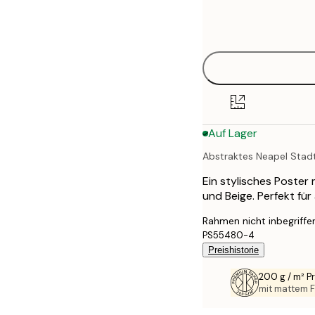
Frame
21x30 cm
options
30x40 cm
40x50 cm
50x70 cm
Auf Lager
70x100 cm
Abstraktes Neapel Stad
100x150 cm
Ein stylisches Poster
und Beige. Perfekt für
Rahmen nicht inbegriffe
PS55480-4
Preishistorie
200 g / m² 
mit mattem F