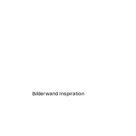
-40%*
Boat in the lake Poster
Ab 7,77 €
12,95 €
Bilderwand Inspiration