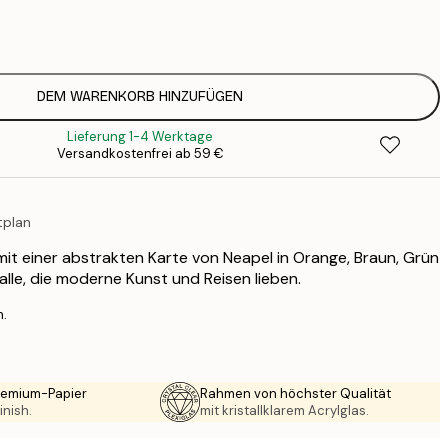
7
1
12
2
16
DEM WARENKORB HINZUFÜGEN
2
Lieferung 1-4 Werktage
19
Versandkostenfrei ab 59 €
3
26
4
tplan
64
 mit einer abstrakten Karte von Neapel in Orange, Braun, Grün
 alle, die moderne Kunst und Reisen lieben.
n.
Premium-Papier
Rahmen von höchster Qualität
inish.
mit kristallklarem Acrylglas.