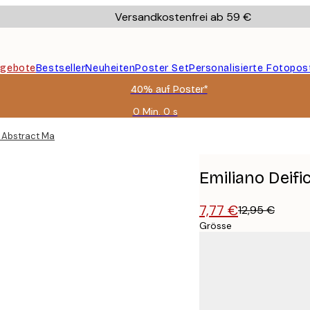
Versandkostenfrei ab 59 €
gebote
Bestseller
Neuheiten
Poster Set
Personalisierte Fotopos
40% auf Poster*
0 Min.
0 s
Gültig
bis:
s Abstract Map Poster
2026-
08-
09
Emiliano Deifi
7,77 €
12,95 €
Grösse