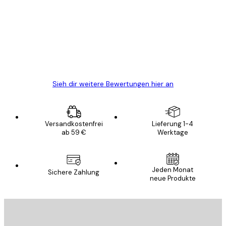
Alles wie immer zügig, schnell, sicher
verpackt und ein stressfreier Einkauf
gewesen.
5 Jun
Edit D
Sieh dir weitere Bewertungen hier an
Versandkostenfrei
Lieferung 1-4
ab 59 €
Werktage
Jeden Monat
Sichere Zahlung
neue Produkte