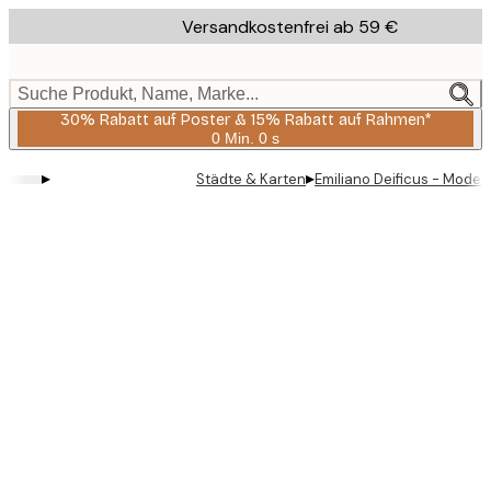
Skip
Versandkostenfrei ab 59 €
to
main
content.
Suche Produkt, Name, Marke...
30% Rabatt auf Poster & 15% Rabatt auf Rahmen*
0 Min.
0 s
Gültig
bis:
▸
▸
Städte & Karten
Emiliano Deificus - Moder
2026-
08-
06