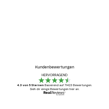
-30%*
ter
Boat in the lake Poster
Ab 9,07 €
12,95 €
Kundenbewertungen
HERVORRAGEND
4.3 von 5 Sternen
Basierend auf 71423 Bewertungen.
Sieh dir einige Bewertungen hier an.
Verifizierter Käufer
Kundenbewertungen