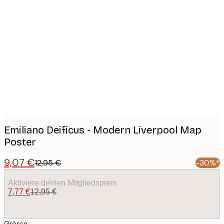
Product
images
Emiliano Deificus - Modern Liverpool Map
Poster
9,07 €
12,95 €
-30%*
Aktiviere deinen Mitgliedspreis
7,77 €
12,95 €
Grösse