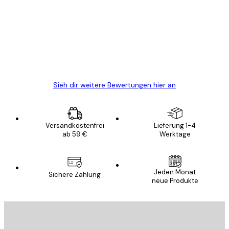
Alles wie immer zügig, schnell, sicher
verpackt und ein stressfreier Einkauf
gewesen.
5 Jun
Edit D
Sieh dir weitere Bewertungen hier an
Versandkostenfrei
Lieferung 1-4
ab 59 €
Werktage
Jeden Monat
Sichere Zahlung
neue Produkte