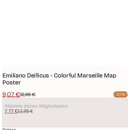
Product
images
Emiliano Deificus - Colorful Marseille Map
Poster
9,07 €
12,95 €
-30%*
Aktiviere deinen Mitgliedspreis
7,77 €
12,95 €
Grösse