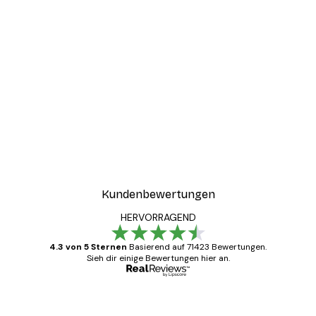
-30%*
ter
Boat in the lake Poster
Ab 9,07 €
12,95 €
Kundenbewertungen
HERVORRAGEND
4.3 von 5 Sternen
Basierend auf 71423 Bewertungen.
Sieh dir einige Bewertungen hier an.
Verifizierter Käufer
Kundenbewertungen