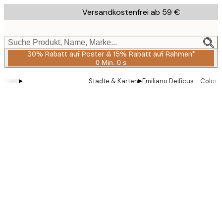
Skip
Versandkostenfrei ab 59 €
to
main
content.
Suche Produkt, Name, Marke...
30% Rabatt auf Poster & 15% Rabatt auf Rahmen*
0 Min.
0 s
Gültig
bis:
▸
▸
Städte & Karten
Emiliano Deificus - Colorf
2026-
08-
06