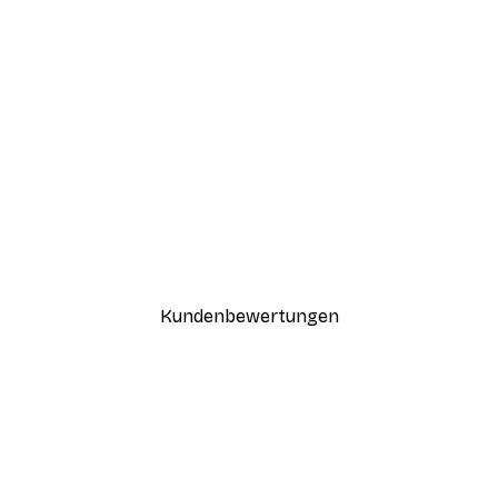
-30%*
Haus am See Poster
Ab 9,07 €
12,95 €
Kundenbewertungen
n
ügig, schnell, sicher verpackt und ein stressfreier Einkauf gewesen.