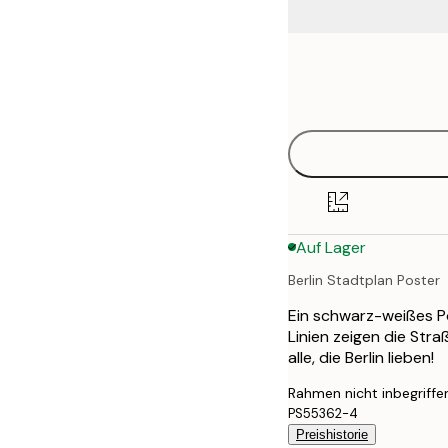
Frame
21x30 cm
options
30x40 cm
40x50 cm
50x70 cm
Auf Lager
70x100 cm
Berlin Stadtplan Poster
100x150 cm
Ein schwarz-weißes Pos
Linien zeigen die Str
alle, die Berlin lieben!
Rahmen nicht inbegriffe
PS55362-4
Preishistorie