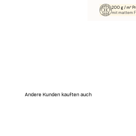
200 g / m² 
mit mattem F
Andere Kunden kauften auch