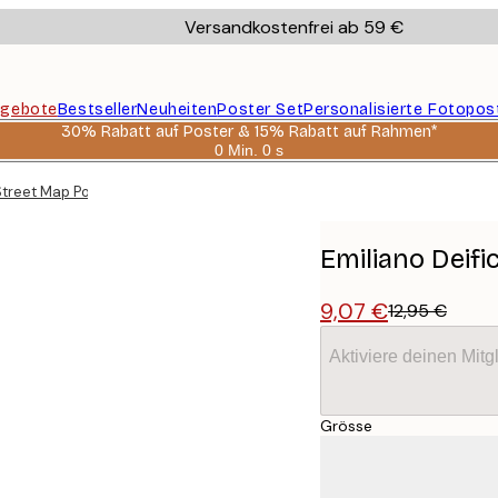
Versandkostenfrei ab 59 €
gebote
Bestseller
Neuheiten
Poster Set
Personalisierte Fotopos
30% Rabatt auf Poster & 15% Rabatt auf Rahmen*
0 Min.
0 s
Gültig
bis:
 Street Map Poster
2026-
08-
06
Emiliano Deifi
9,07 €
12,95 €
Aktiviere deinen Mitg
Grösse