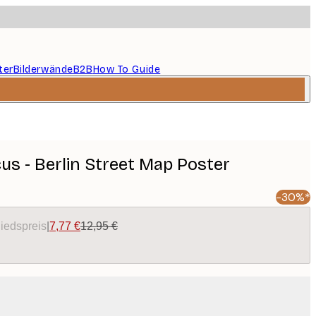
ter
Bilderwände
B2B
How To Guide
cus - Berlin Street Map Poster
-30%*
liedspreis
|
7,77 €
12,95 €