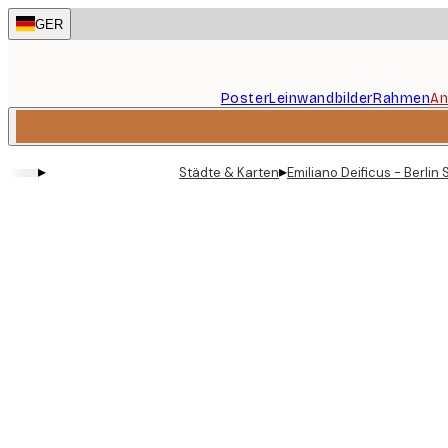
Skip
GER
to
main
content.
Poster
Leinwandbilder
Rahmen
An
▸
▸
Städte & Karten
Emiliano Deificus - Berlin