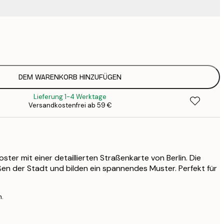
9
1
15
2
19
DEM WARENKORB HINZUFÜGEN
2
Lieferung 1-4 Werktage
23
Versandkostenfrei ab 59 €
3
30
4
75
ter mit einer detaillierten Straßenkarte von Berlin. Die
aßen der Stadt und bilden ein spannendes Muster. Perfekt für
n.