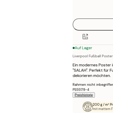
Frame
21x30 cm
options
30x40 cm
40x50 cm
50x70 cm
Auf Lager
70x100 cm
Liverpool Fußball Poster
100x150 cm
Ein modernes Poster 
"SALAH". Perfekt für F
dekorieren möchten.
Rahmen nicht inbegriffe
PS55178-4
Preishistorie
200 g / m² 
mit mattem F