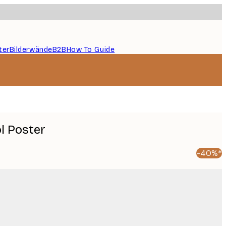
ter
Bilderwände
B2B
How To Guide
l Poster
-40%*