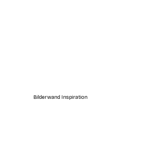
-40%*
Boat in the lake Poster
Ab 7,77 €
12,95 €
Bilderwand Inspiration