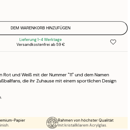
7
1
12
2
16
DEM WARENKORB HINZUFÜGEN
2
Lieferung 1-4 Werktage
19
Versandkostenfrei ab 59 €
3
26
4
64
in Rot und Weiß mit der Nummer "11" und dem Namen
ußballfans, die ihr Zuhause mit einem sportlichen Design
n.
Premium-Papier
Rahmen von höchster Qualität
inish.
mit kristallklarem Acrylglas.