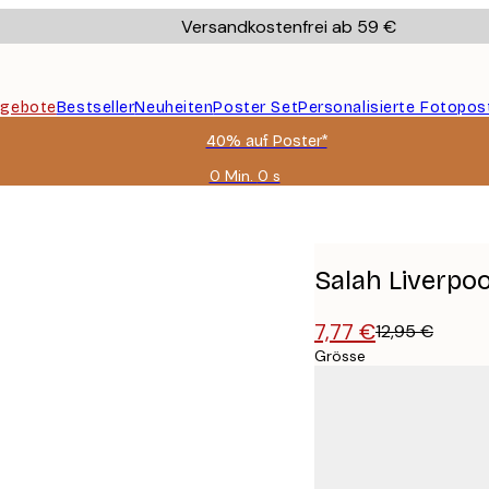
Versandkostenfrei ab 59 €
gebote
Bestseller
Neuheiten
Poster Set
Personalisierte Fotopos
40% auf Poster*
0 Min.
0 s
Gültig
bis:
2026-
08-
09
Salah Liverpoo
7,77 €
12,95 €
Grösse