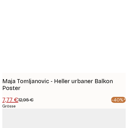
Product
images
Maja Tomljanovic - Heller urbaner Balkon
Poster
7,77 €
12,95 €
-40%*
Grösse