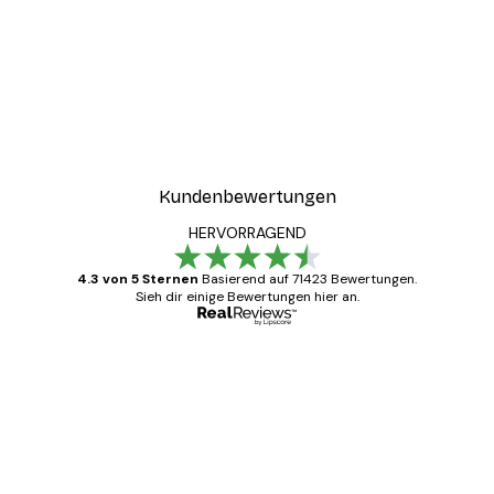
Kundenbewertungen
HERVORRAGEND
4.3 von 5 Sternen
Basierend auf 71423 Bewertungen.
Sieh dir einige Bewertungen hier an.
Verifizierter Käufer
Kundenbewertungen
Alles wie immer zügig, schnell, sicher
verpackt und ein stressfreier Einkauf
gewesen.