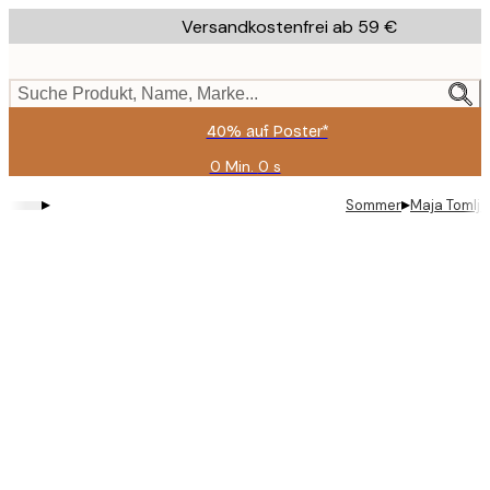
Skip
Versandkostenfrei ab 59 €
to
main
content.
Suche Produkt, Name, Marke...
40% auf Poster*
0 Min.
0 s
Gültig
bis:
▸
▸
Sommer
Maja Tomlja
2026-
08-
09