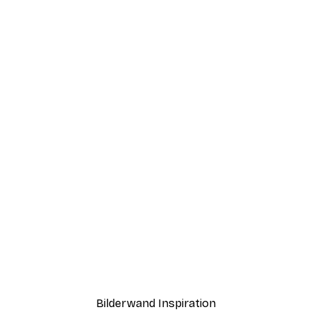
-40%*
ation Poster
Ohkimiko - Pepperoni Piz
Ab 7,77 €
12,95 €
Bilderwand Inspiration