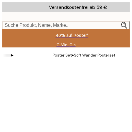
Skip
Versandkostenfrei ab 59 €
to
main
content.
Suche Produkt, Name, Marke...
40% auf Poster*
0 Min.
0 s
Gültig
bis:
▸
▸
Poster Set
Soft Wander Posterset
2026-
08-
09