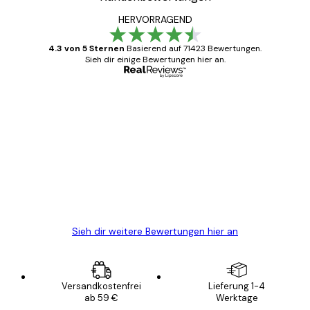
HERVORRAGEND
4.3 von 5 Sternen
Basierend auf 71423 Bewertungen.
Sieh dir einige Bewertungen hier an.
Verifizierter Käufer
Kundenbewertungen
Alles wie immer zügig, schnell, sicher
verpackt und ein stressfreier Einkauf
gewesen.
5 Jun
Edit D
Sieh dir weitere Bewertungen hier an
Versandkostenfrei
Lieferung 1-4
ab 59 €
Werktage