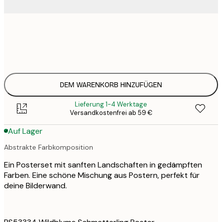
32
30x40 cm
6
49
50x70 cm
9
DEM WARENKORB HINZUFÜGEN
Lieferung 1-4 Werktage
Versandkostenfrei ab 59 €
Auf Lager
Abstrakte Farbkomposition
Ein Posterset mit sanften Landschaften in gedämpften
Farben. Eine schöne Mischung aus Postern, perfekt für
deine Bilderwand.