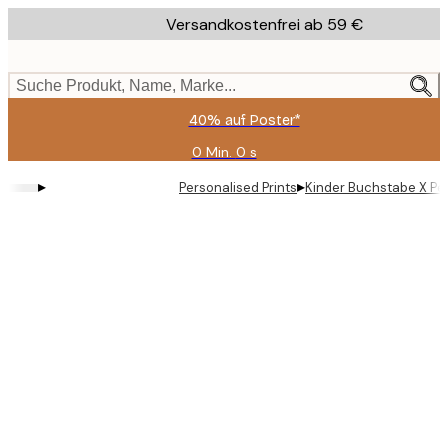
Skip
Versandkostenfrei ab 59 €
to
main
content.
Suche Produkt, Name, Marke...
40% auf Poster*
0 Min.
0 s
Gültig
bis:
▸
▸
Personalised Prints
Kinder Buchstabe X Per
2026-
08-
09