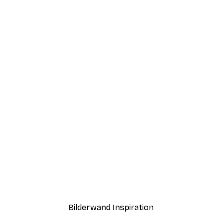
-40%*
Boat in the lake Poster
Ab 7,77 €
12,95 €
Bilderwand Inspiration