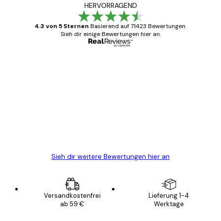
HERVORRAGEND
4.3 von 5 Sternen
Basierend auf 71423 Bewertungen.
Sieh dir einige Bewertungen hier an.
Verifizierter Käufer
Kundenbewertungen
Alles wie immer zügig, schnell, sicher
verpackt und ein stressfreier Einkauf
gewesen.
5 Jun
Edit D
Sieh dir weitere Bewertungen hier an
Versandkostenfrei
Lieferung 1-4
ab 59 €
Werktage