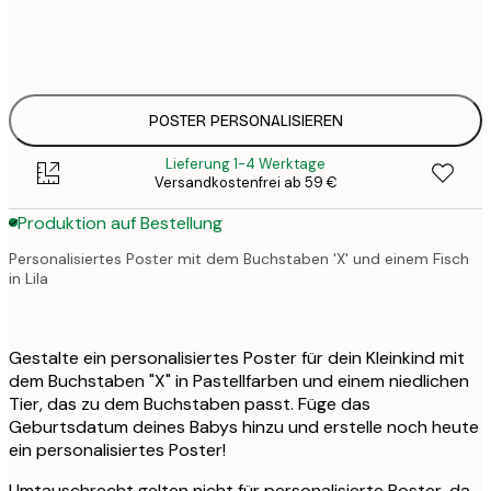
30x40 cm
3
33
50x70 cm
4
POSTER PERSONALISIEREN
Lieferung 1-4 Werktage
Versandkostenfrei ab 59 €
Produktion auf Bestellung
Personalisiertes Poster mit dem Buchstaben 'X' und einem Fisch
in Lila
Gestalte ein personalisiertes Poster für dein Kleinkind mit
dem Buchstaben "X" in Pastellfarben und einem niedlichen
Tier, das zu dem Buchstaben passt. Füge das
Geburtsdatum deines Babys hinzu und erstelle noch heute
ein personalisiertes Poster!
Umtauschrecht gelten nicht für personalisierte Poster, da