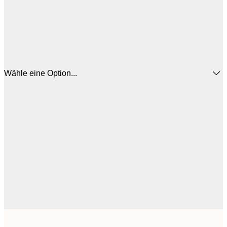
Wähle eine Option...
25