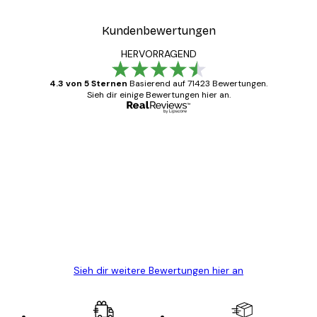
Kundenbewertungen
HERVORRAGEND
4.3 von 5 Sternen
Basierend auf 71423 Bewertungen.
Sieh dir einige Bewertungen hier an.
Verifizierter Käufer
Kundenbewertungen
Alles wie immer zügig, schnell, sicher
verpackt und ein stressfreier Einkauf
gewesen.
5 Jun
Edit D
Sieh dir weitere Bewertungen hier an