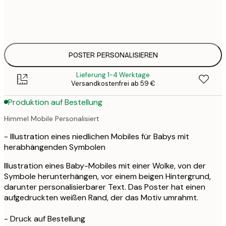
30x40 cm
3
33
50x70 cm
4
POSTER PERSONALISIEREN
Lieferung 1-4 Werktage
Versandkostenfrei ab 59 €
Produktion auf Bestellung
Himmel Mobile Personalisiert
- Illustration eines niedlichen Mobiles für Babys mit
herabhängenden Symbolen
Illustration eines Baby-Mobiles mit einer Wolke, von der
Symbole herunterhängen, vor einem beigen Hintergrund,
darunter personalisierbarer Text. Das Poster hat einen
aufgedruckten weißen Rand, der das Motiv umrahmt.
- Druck auf Bestellung