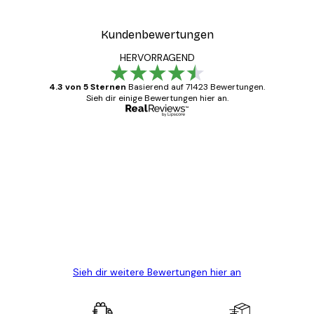
Kundenbewertungen
HERVORRAGEND
4.3 von 5 Sternen
Basierend auf 71423 Bewertungen.
Sieh dir einige Bewertungen hier an.
Verifizierter Käufer
Kundenbewertungen
Alles wie immer zügig, schnell, sicher
verpackt und ein stressfreier Einkauf
gewesen.
5 Jun
Edit D
Sieh dir weitere Bewertungen hier an