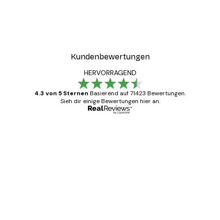
Kundenbewertungen
HERVORRAGEND
4.3 von 5 Sternen
Basierend auf 71423 Bewertungen.
Sieh dir einige Bewertungen hier an.
Verifizierter Käufer
Kundenbewertungen
Alles wie immer zügig, schnell, sicher
verpackt und ein stressfreier Einkauf
gewesen.
5 Jun
Edit D