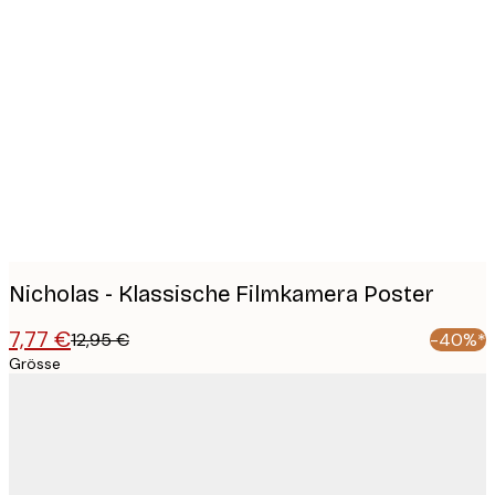
Product
images
Nicholas - Klassische Filmkamera Poster
7,77 €
12,95 €
-40%*
Grösse