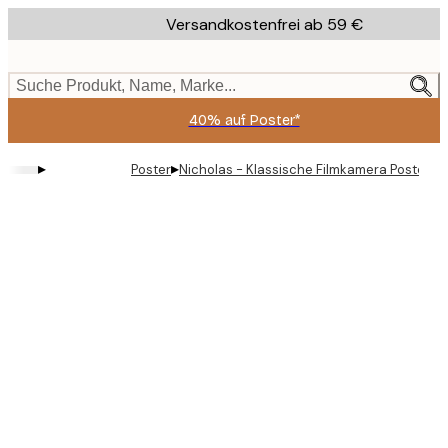
Skip
Versandkostenfrei ab 59 €
to
main
content.
Suche Produkt, Name, Marke...
40% auf Poster*
▸
▸
Poster
Nicholas - Klassische Filmkamera Poster