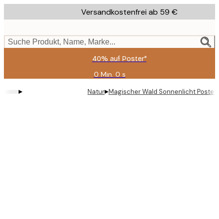
Skip
Versandkostenfrei ab 59 €
to
main
content.
Suche Produkt, Name, Marke...
40% auf Poster*
0 Min.
0 s
Gültig
bis:
▸
▸
Natur
Magischer Wald Sonnenlicht Poster
2026-
08-
09