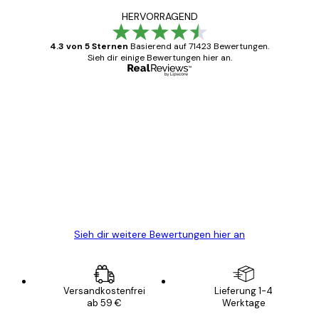
HERVORRAGEND
4.3 von 5 Sternen
Basierend auf 71423 Bewertungen.
Sieh dir einige Bewertungen hier an.
Verifizierter Käufer
Kundenbewertungen
Alles wie immer zügig, schnell, sicher
verpackt und ein stressfreier Einkauf
gewesen.
5 Jun
Edit D
Sieh dir weitere Bewertungen hier an
Versandkostenfrei
Lieferung 1-4
ab 59 €
Werktage