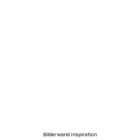
-40%*
 Feld Poster
Magical Train Poster
Ab 12,87 €
21,45 €
Bilderwand Inspiration