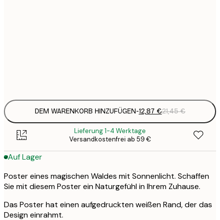
12
30x40 cm
2
19
50x70 cm
3
Frame
options
DEM WARENKORB HINZUFÜGEN
-
12,87 €
21,45 €
Lieferung 1-4 Werktage
Versandkostenfrei ab 59 €
Auf Lager
Poster eines magischen Waldes mit Sonnenlicht. Schaffen
Sie mit diesem Poster ein Naturgefühl in Ihrem Zuhause.
Das Poster hat einen aufgedruckten weißen Rand, der das
Design einrahmt.