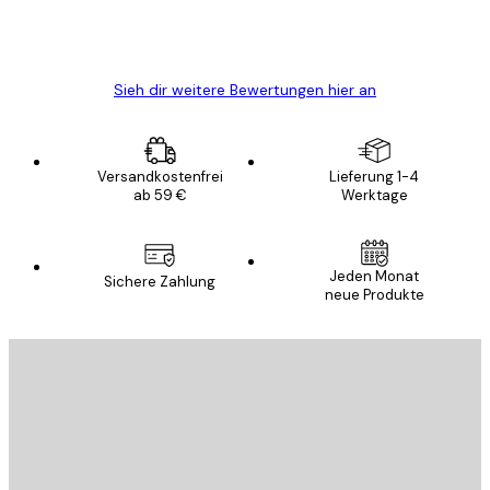
5 Jun
Edit D
Sieh dir weitere Bewertungen hier an
Versandkostenfrei
Lieferung 1-4
ab 59 €
Werktage
E-Mail
Jeden Monat
Sichere Zahlung
neue Produkte
ANMELDEN
Datenschutzerklärung
E-Mail