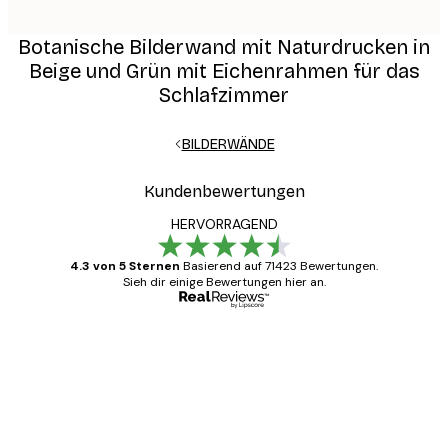
Botanische Bilderwand mit Naturdrucken in
Beige und Grün mit Eichenrahmen für das
Schlafzimmer
BILDERWÄNDE
Kundenbewertungen
HERVORRAGEND
4.3 von 5 Sternen
Basierend auf 71423 Bewertungen.
Sieh dir einige Bewertungen hier an.
Verifizierter Käufer
Kundenbewertungen
Alles wie immer zügig, schnell, sicher
verpackt und ein stressfreier Einkauf
gewesen.