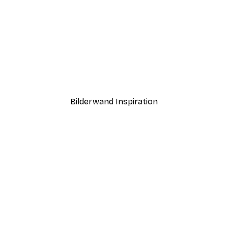
-40%*
Boat in the lake Poster
Ab 7,77 €
12,95 €
Bilderwand Inspiration