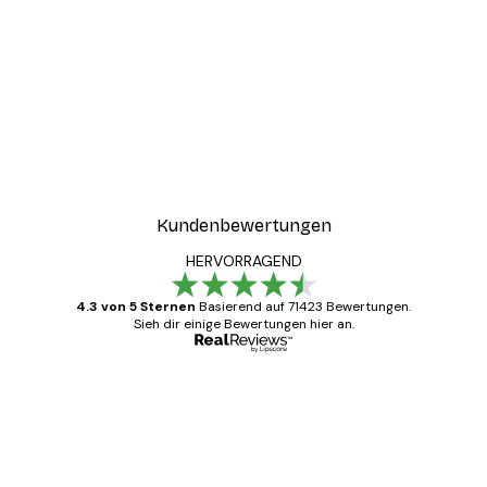
Kundenbewertungen
HERVORRAGEND
4.3 von 5 Sternen
Basierend auf 71423 Bewertungen.
Sieh dir einige Bewertungen hier an.
Verifizierter Käufer
Kundenbewertungen
Alles wie immer zügig, schnell, sicher
verpackt und ein stressfreier Einkauf
gewesen.