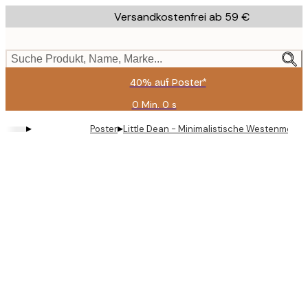
Skip
Versandkostenfrei ab 59 €
to
main
content.
Suche Produkt, Name, Marke...
40% auf Poster*
0 Min.
0 s
Gültig
bis:
▸
▸
Poster
Little Dean - Minimalistische Westenmode 
2026-
08-
09