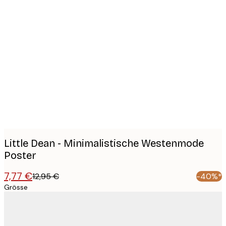
Product
images
Little Dean - Minimalistische Westenmode
Poster
7,77 €
12,95 €
-40%*
Grösse