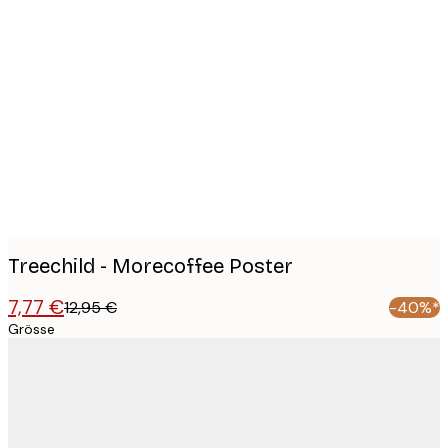
Product
images
Treechild - Morecoffee Poster
7,77 €
12,95 €
-40%*
Grösse