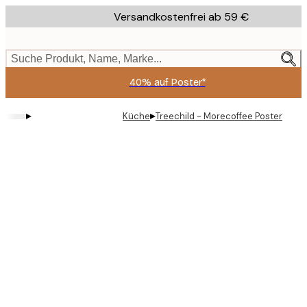
Skip
Versandkostenfrei ab 59 €
to
main
content.
Suche Produkt, Name, Marke...
40% auf Poster*
▸
▸
Küche
Treechild - Morecoffee Poster