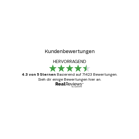
Kundenbewertungen
HERVORRAGEND
4.3 von 5 Sternen
Basierend auf 71423 Bewertungen.
Sieh dir einige Bewertungen hier an.
Verifizierter Käufer
Kundenbewertungen
Alles wie immer zügig, schnell, sicher
verpackt und ein stressfreier Einkauf
gewesen.
5 Jun