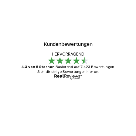
Kundenbewertungen
HERVORRAGEND
4.3 von 5 Sternen
Basierend auf 71423 Bewertungen.
Sieh dir einige Bewertungen hier an.
Verifizierter Käufer
Kundenbewertungen
Alles wie immer zügig, schnell, sicher
verpackt und ein stressfreier Einkauf
gewesen.
5 Jun
Edit D