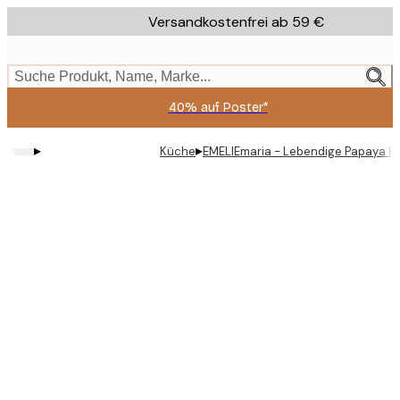
Skip
Versandkostenfrei ab 59 €
to
main
content.
Suche Produkt, Name, Marke...
40% auf Poster*
▸
▸
Küche
EMELIEmaria - Lebendige Papaya Hä