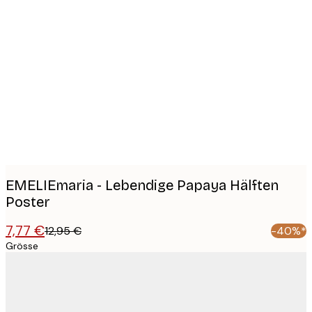
Product
images
EMELIEmaria - Lebendige Papaya Hälften
Poster
7,77 €
12,95 €
-40%*
Grösse