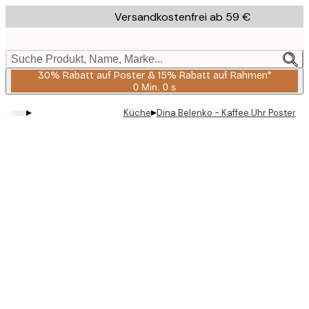
Skip
Versandkostenfrei ab 59 €
to
main
content.
Suche Produkt, Name, Marke...
30% Rabatt auf Poster & 15% Rabatt auf Rahmen*
0 Min.
0 s
Gültig
bis:
▸
▸
Küche
Dina Belenko - Kaffee Uhr Poster
2026-
08-
06