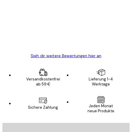
Kundenbewertungen
Alles wie immer zügig, schnell, sicher
verpackt und ein stressfreier Einkauf
gewesen.
5 Jun
Edit D
Sieh dir weitere Bewertungen hier an
Versandkostenfrei
Lieferung 1-4
ab 59 €
Werktage
Jeden Monat
Sichere Zahlung
neue Produkte