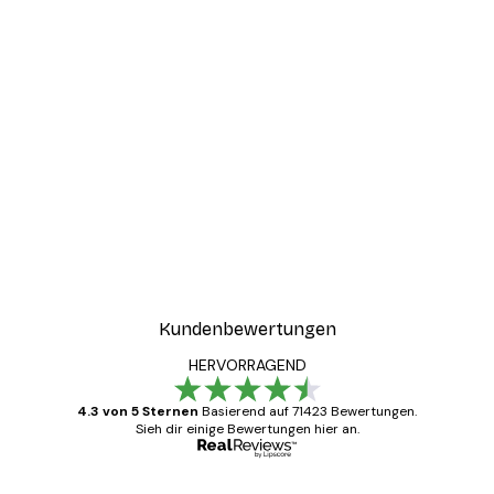
-30%*
Sommermorgen Poster
Ab 9,07 €
12,95 €
Kundenbewertungen
HERVORRAGEND
4.3 von 5 Sternen
Basierend auf 71423 Bewertungen.
Sieh dir einige Bewertungen hier an.
Verifizierter Käufer