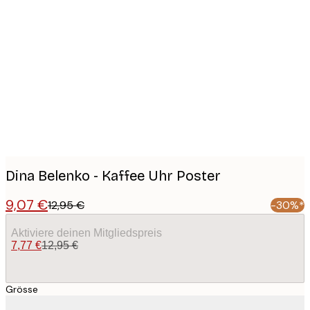
Product
images
Dina Belenko - Kaffee Uhr Poster
9,07 €
12,95 €
-30%*
Aktiviere deinen Mitgliedspreis
7,77 €
12,95 €
Grösse