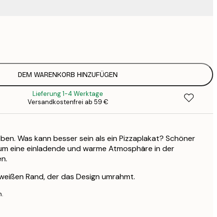
9
1
15
2
23
DEM WARENKORB HINZUFÜGEN
3
Lieferung 1-4 Werktage
Versandkostenfrei ab 59 €
oben. Was kann besser sein als ein Pizzaplakat? Schöner
, um eine einladende und warme Atmosphäre in der
n.
 weißen Rand, der das Design umrahmt.
n.