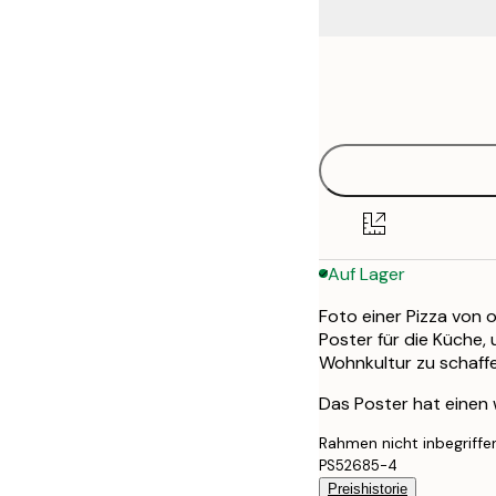
Frame
21x30 cm
options
30x40 cm
50x70 cm
Auf Lager
Foto einer Pizza von 
Poster für die Küche
Wohnkultur zu schaffe
Das Poster hat einen
Rahmen nicht inbegriffe
PS52685-4
Preishistorie