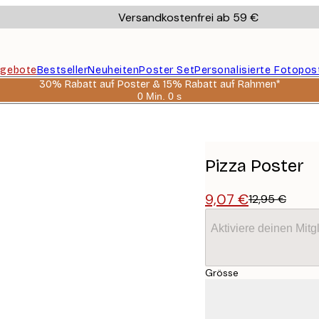
Versandkostenfrei ab 59 €
gebote
Bestseller
Neuheiten
Poster Set
Personalisierte Fotopos
30% Rabatt auf Poster & 15% Rabatt auf Rahmen*
0 Min.
0 s
Gültig
bis:
2026-
08-
06
Pizza Poster
9,07 €
12,95 €
Aktiviere deinen Mitg
Grösse