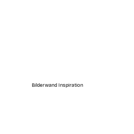
-30%*
Brownies Poster
Ab 9,07 €
12,95 €
Bilderwand Inspiration