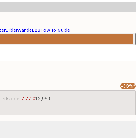
ter
Bilderwände
B2B
How To Guide
-30%*
liedspreis
|
7,77 €
12,95 €