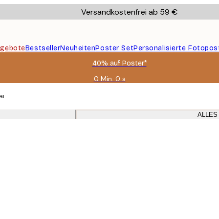
Versandkostenfrei ab 59 €
gebote
Bestseller
Neuheiten
Poster Set
Personalisierte Fotopos
40% auf Poster*
0 Min.
0 s
Gültig
bis:
and-Kunstdrucken mit Essens- und Getränkefotos und Zitaten mit dunkl
2026-
08-
ALLES
09