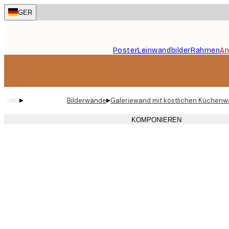
Skip
GER
to
main
content.
Poster
Leinwandbilder
Rahmen
An
▸
▸
Bilderwände
Galeriewand mit köstlichen Küchenw
KOMPONIEREN