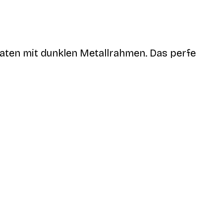
aten mit dunklen Metallrahmen. Das perfe
Verifizierter Käufer
All was okay
3 Jun
Gabriele L