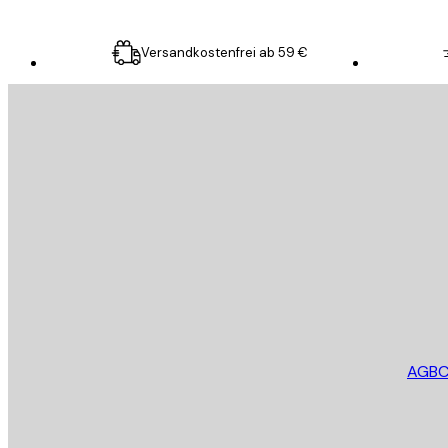
Versandkostenfrei ab 59 €
E-Mail
SENDEN
Store
AGB
C