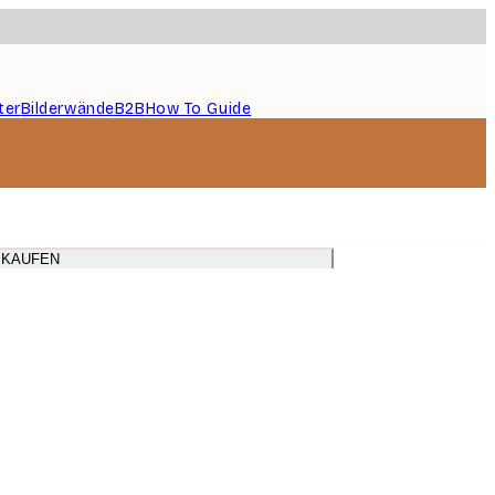
ter
Bilderwände
B2B
How To Guide
en Metallrahmen. Das perfe
 KAUFEN