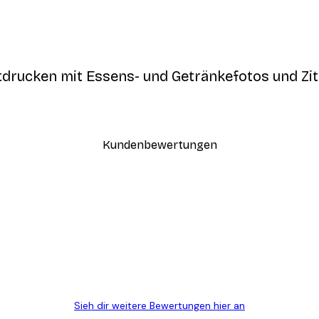
drucken mit Essens- und Getränkefotos und Zit
Kundenbewertungen
n
ügig, schnell, sicher verpackt und ein stressfreier Einkauf gewesen.
Sieh dir weitere Bewertungen hier an