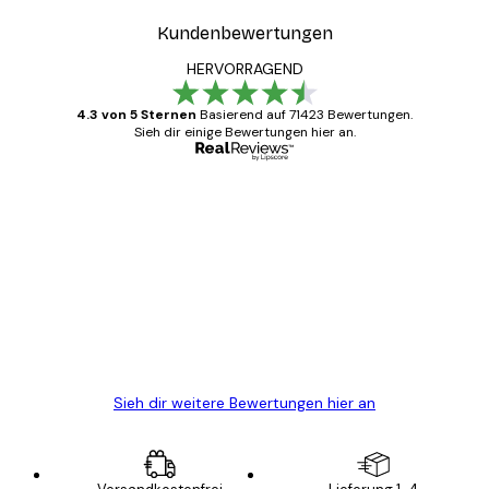
Kundenbewertungen
HERVORRAGEND
4.3 von 5 Sternen
Basierend auf 71423 Bewertungen.
Sieh dir einige Bewertungen hier an.
Verifizierter Käufer
Kundenbewertungen
Alles wie immer zügig, schnell, sicher
verpackt und ein stressfreier Einkauf
gewesen.
5 Jun
Edit D
Sieh dir weitere Bewertungen hier an