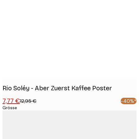
Product
images
Rio Soléy - Aber Zuerst Kaffee Poster
7,77 €
12,95 €
-40%*
Grösse