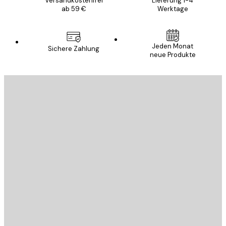
Versandkostenfrei
Lieferung 1-4
ab 59 €
Werktage
Jeden Monat
Sichere Zahlung
neue Produkte
E-Mail
SENDEN
Store
Poster Store
Kundendienst