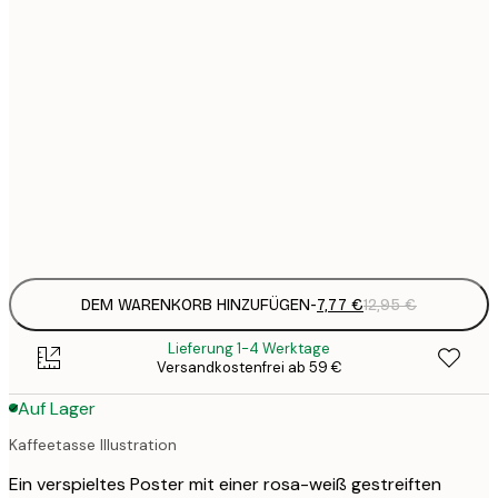
7
21x30 cm
1
19
50x70 cm
3
26
70x100 cm
4
Frame
options
DEM WARENKORB HINZUFÜGEN
-
7,77 €
12,95 €
Lieferung 1-4 Werktage
Versandkostenfrei ab 59 €
Auf Lager
Kaffeetasse Illustration
Ein verspieltes Poster mit einer rosa-weiß gestreiften