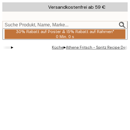
Skip
Versandkostenfrei ab 59 €
to
main
content.
Suche Produkt, Name, Marke...
30% Rabatt auf Poster & 15% Rabatt auf Rahmen*
0 Min.
0 s
Gültig
bis:
▸
▸
Küche
Athene Fritsch - Spritz Recipe Delig
2026-
08-
06