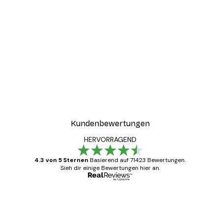
-30%*
ter
Boat in the lake Poster
Ab 9,07 €
12,95 €
Kundenbewertungen
HERVORRAGEND
4.3 von 5 Sternen
Basierend auf 71423 Bewertungen.
Sieh dir einige Bewertungen hier an.
Verifizierter Käufer
Kundenbewertungen