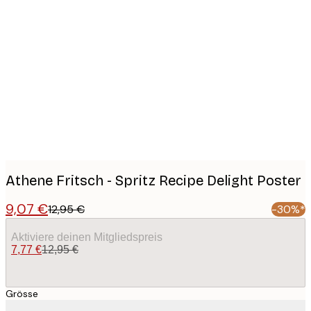
Product
images
Athene Fritsch - Spritz Recipe Delight Poster
9,07 €
12,95 €
-30%*
Aktiviere deinen Mitgliedspreis
7,77 €
12,95 €
Grösse