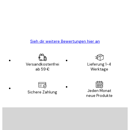
Alles wie immer zügig, schnell, sicher
verpackt und ein stressfreier Einkauf
gewesen.
5 Jun
Edit D
Sieh dir weitere Bewertungen hier an
Versandkostenfrei
Lieferung 1-4
ab 59 €
Werktage
Jeden Monat
Sichere Zahlung
neue Produkte