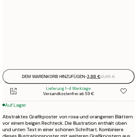
3
21x30 cm
1
5
30x40 cm
2
8
50x70 cm
3
Frame
options
DEM WARENKORB HINZUFÜGEN
-
3,88 €
12,95 €
Lieferung 1-4 Werktage
Versandkostenfrei ab 59 €
Auf Lager
Abstraktes Grafikposter von rosa und orangenen Blättern
vor einem beigen Rechteck. Die Illustration enthält oben
und unten Text in einer schönen Schriftart. Kombiniere
dieses Illustrationsposter mit weiteren Grafikpostern aus