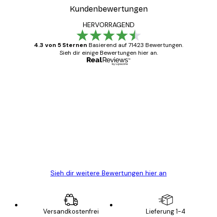
Kundenbewertungen
HERVORRAGEND
4.3 von 5 Sternen
Basierend auf 71423 Bewertungen.
Sieh dir einige Bewertungen hier an.
Verifizierter Käufer
Kundenbewertungen
Alles wie immer zügig, schnell, sicher
verpackt und ein stressfreier Einkauf
gewesen.
5 Jun
Edit D
Sieh dir weitere Bewertungen hier an
Versandkostenfrei
Lieferung 1-4