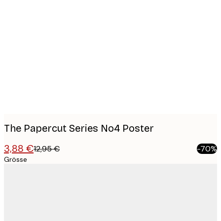
Product
images
The Papercut Series No4 Poster
3,88 €
12,95 €
-70%
Grösse