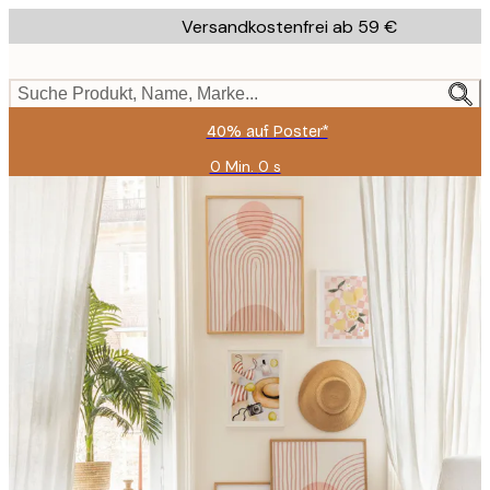
Skip
Versandkostenfrei ab 59 €
to
main
content.
Suche Produkt, Name, Marke...
40% auf Poster*
0 Min.
0 s
Gültig
bis:
2026-
08-
09