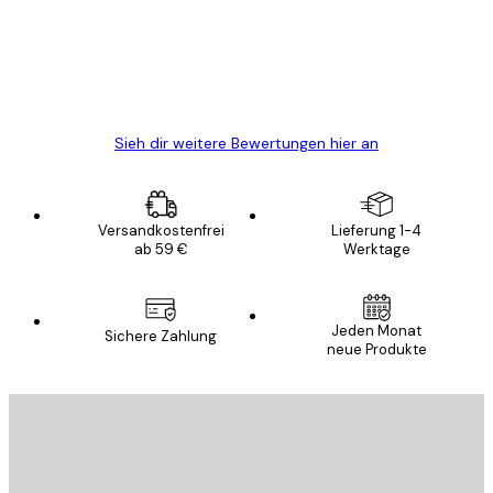
verpackt und ein stressfreier Einkauf
gewesen.
5 Jun
Edit D
Sieh dir weitere Bewertungen hier an
Versandkostenfrei
Lieferung 1-4
ab 59 €
Werktage
Jeden Monat
Sichere Zahlung
neue Produkte