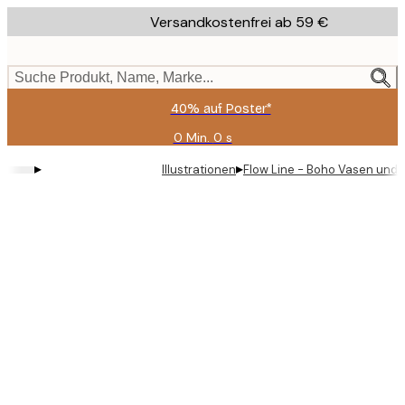
Skip
Versandkostenfrei ab 59 €
to
main
content.
Suche Produkt, Name, Marke...
40% auf Poster*
0 Min.
0 s
Gültig
bis:
▸
▸
Illustrationen
Flow Line - Boho Vasen und 
2026-
08-
09