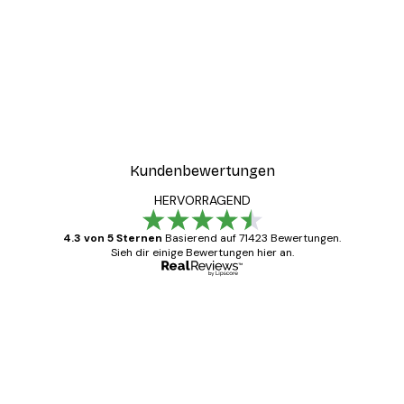
Sonnenlicht Schilf Poster
Ab 7,77 €
12,95 €
Kundenbewertungen
HERVORRAGEND
4.3 von 5 Sternen
Basierend auf 71423 Bewertungen.
Sieh dir einige Bewertungen hier an.
Verifizierter Käufer
Kundenbewertungen
Alles wie immer zügig, schnell, sicher
verpackt und ein stressfreier Einkauf
gewesen.