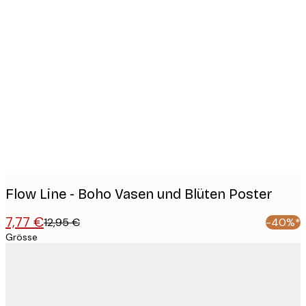
Product
images
Flow Line - Boho Vasen und Blüten Poster
7,77 €
12,95 €
-40%*
Grösse