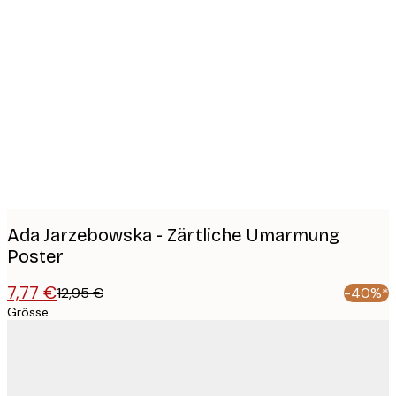
Product
images
Ada Jarzebowska - Zärtliche Umarmung
Poster
7,77 €
12,95 €
-40%*
Grösse