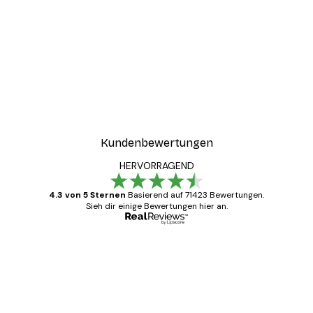
Kundenbewertungen
HERVORRAGEND
4.3 von 5 Sternen
Basierend auf 71423 Bewertungen.
Sieh dir einige Bewertungen hier an.
Verifizierter Käufer
Kundenbewertungen
Alles wie immer zügig, schnell, sicher
verpackt und ein stressfreier Einkauf
gewesen.