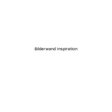
-40%*
Sonnenlicht Schilf Poster
Ab 7,77 €
12,95 €
Bilderwand Inspiration