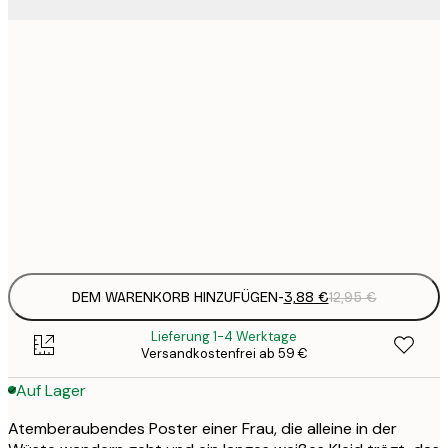
3
21x30 cm
1
5
30x40 cm
2
8
50x70 cm
3
Frame
options
DEM WARENKORB HINZUFÜGEN
-
3,88 €
12,95 €
Lieferung 1-4 Werktage
Versandkostenfrei ab 59 €
Auf Lager
Atemberaubendes Poster einer Frau, die alleine in der