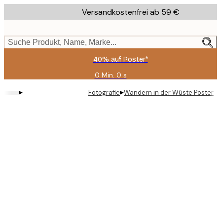
Skip
Versandkostenfrei ab 59 €
to
main
content.
Suche Produkt, Name, Marke...
40% auf Poster*
0 Min.
0 s
Gültig
bis:
▸
▸
Fotografie
Wandern in der Wüste Poster
2026-
08-
09