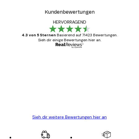
Kundenbewertungen
HERVORRAGEND
4.3 von 5 Sternen
Basierend auf 71423 Bewertungen.
Sieh dir einige Bewertungen hier an.
Verifizierter Käufer
Kundenbewertungen
Alles wie immer zügig, schnell, sicher
verpackt und ein stressfreier Einkauf
gewesen.
5 Jun
Edit D
Sieh dir weitere Bewertungen hier an