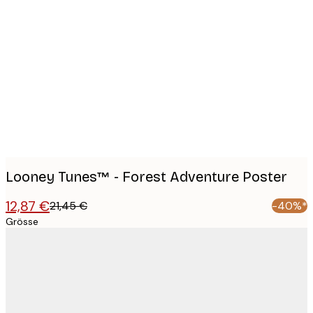
Product
images
Looney Tunes™ - Forest Adventure Poster
12,87 €
21,45 €
-40%*
Grösse