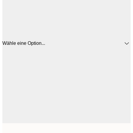
Wähle eine Option...
12