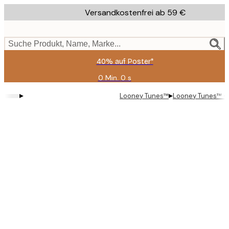
Skip
Versandkostenfrei ab 59 €
to
main
content.
Suche Produkt, Name, Marke...
40% auf Poster*
0 Min.
0 s
Gültig
bis:
▸
▸
Looney Tunes™
Looney Tunes™ - 
2026-
08-
09