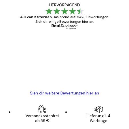
HERVORRAGEND
4.3 von 5 Sternen
Basierend auf 71423 Bewertungen.
Sieh dir einige Bewertungen hier an.
Verifizierter Käufer
Kundenbewertungen
Alles wie immer zügig, schnell, sicher
verpackt und ein stressfreier Einkauf
gewesen.
5 Jun
Edit D
Sieh dir weitere Bewertungen hier an
Versandkostenfrei
Lieferung 1-4
ab 59 €
Werktage