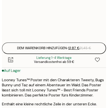
30x40 cm
2
21
50x70 cm
3
Frame
options
DEM WARENKORB HINZUFÜGEN
-
12,87 €
21,45 €
Lieferung 1-4 Werktage
Versandkostenfrei ab 59 €
Auf Lager
Looney Tunes™ Poster mit den Charakteren Tweety, Bugs
Bunny und Taz auf einem Abenteuer im Wald. Das Poster
lässt sich toll mit Looney Tunes™ - Best Friends Poster
kombinieren. Das perfekte Poster fürs Kinderzimmer.
Enthält eine kleine rechtliche Zeile in der unteren Ecke.