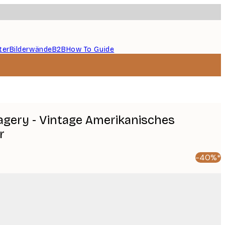
ter
Bilderwände
B2B
How To Guide
gery - Vintage Amerikanisches
r
-40%*