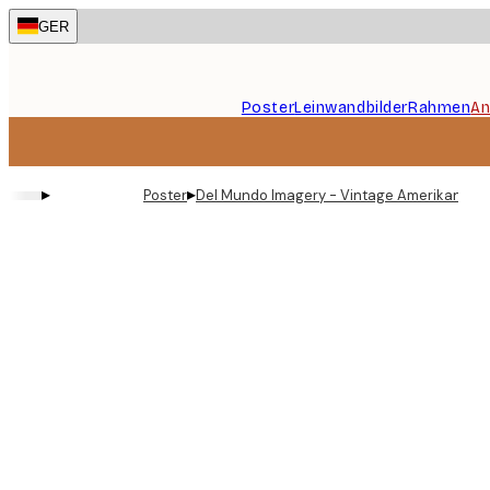
Skip
GER
to
main
content.
Poster
Leinwandbilder
Rahmen
An
▸
▸
Poster
Del Mundo Imagery - Vintage Amerikanisch