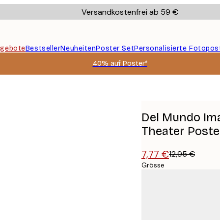
Versandkostenfrei ab 59 €
gebote
Bestseller
Neuheiten
Poster Set
Personalisierte Fotopos
40% auf Poster*
es Theater Poster
Del Mundo Ima
Theater Poste
7,77 €
12,95 €
Grösse