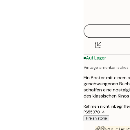
Frame
21x30 cm
options
30x40 cm
40x50 cm
50x70 cm
Auf Lager
70x100 cm
Vintage amerikanisches 
100x150 cm
Ein Poster mit einem 
geschwungenen Buchst
schaffen eine nostal
des klassischen Kinos 
Rahmen nicht inbegriffe
PS55970-4
Preishistorie
200 g / m² 