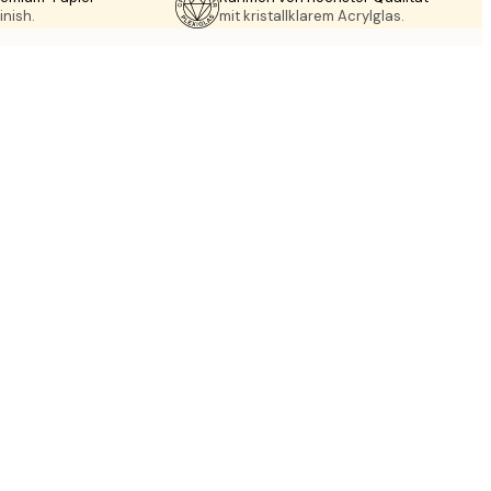
inish.
mit kristallklarem Acrylglas.