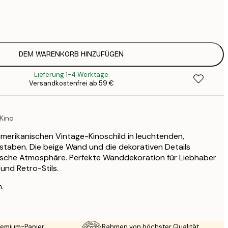
7
1
12
2
16
DEM WARENKORB HINZUFÜGEN
2
Lieferung 1-4 Werktage
19
Versandkostenfrei ab 59 €
3
26
4
Kino
64
amerikanischen Vintage-Kinoschild in leuchtenden,
aben. Die beige Wand und die dekorativen Details
gische Atmosphäre. Perfekte Wanddekoration für Liebhaber
und Retro-Stils.
n.
Premium-Papier
Rahmen von höchster Qualität