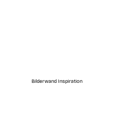
-50%
Sanftes grünes Postersets
Ab 19,42 €
38,85 €
Bilderwand Inspiration