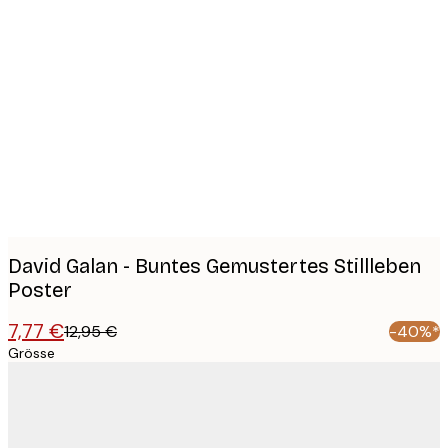
Product
images
David Galan - Buntes Gemustertes Stillleben
Poster
7,77 €
12,95 €
-40%*
Grösse