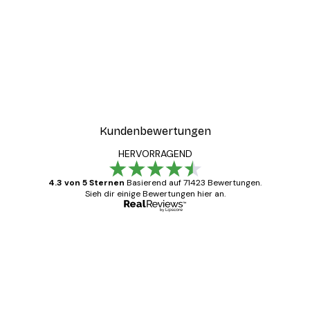
Kundenbewertungen
HERVORRAGEND
4.3 von 5 Sternen
Basierend auf 71423 Bewertungen.
Sieh dir einige Bewertungen hier an.
Verifizierter Käufer
Kundenbewertungen
Alles wie immer zügig, schnell, sicher
verpackt und ein stressfreier Einkauf
gewesen.