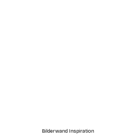
-40%*
Sommermorgen Poster
Ab 7,77 €
12,95 €
Bilderwand Inspiration