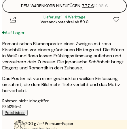
DEM WARENKORB HINZUFÜGEN
-
7,77 €
12,95 €
Lieferung 1-4 Werktage
Versandkostenfrei ab 59 €
Auf Lager
Romantisches Blumenposter eines Zweiges mit rosa
Kirschblüten vor einem grünblauen Hintergrund. Die Blüten
in Weiß und Rosa lassen Frühlingsstimmung aufleben und
verzaubern dein Zuhause. Die japanische Schönheit bringt
Eleganz und Romantik in dein Zuhause.
Das Poster ist von einer gedruckten weißen Einfassung
umrahmt, die dem Bild mehr Tiefe verleiht und das Motiv
hervorhebt.
Rahmen nicht inbegriffen.
PS51295-4
Preishistorie
200 g / m² Premium-Papier
mit mattem Finish.