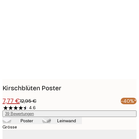
Product
images
Kirschblüten Poster
7,77 €
12,95 €
-40%*
4.6
39
Bewertungen
Poster
Leinwand
Grösse