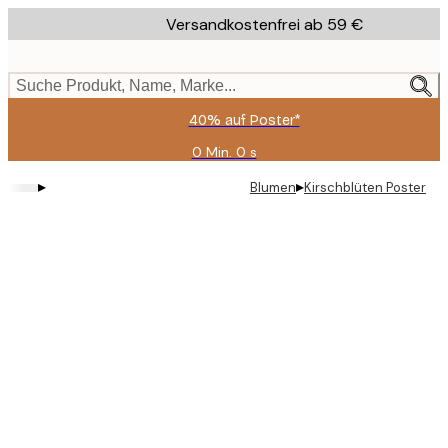
Skip
Versandkostenfrei ab 59 €
to
main
content.
Suche Produkt, Name, Marke...
40% auf Poster*
0 Min.
0 s
Gültig
bis:
▸
▸
Blumen
Kirschblüten Poster
2026-
08-
09