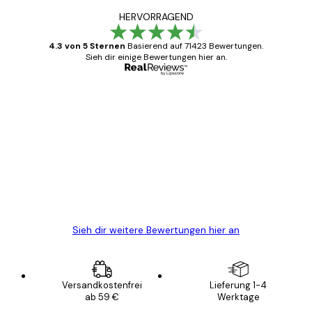
HERVORRAGEND
4.3 von 5 Sternen
Basierend auf 71423 Bewertungen.
Sieh dir einige Bewertungen hier an.
Verifizierter Käufer
Kundenbewertungen
Alles wie immer zügig, schnell, sicher
verpackt und ein stressfreier Einkauf
gewesen.
5 Jun
Edit D
Sieh dir weitere Bewertungen hier an
Versandkostenfrei
Lieferung 1-4
ab 59 €
Werktage