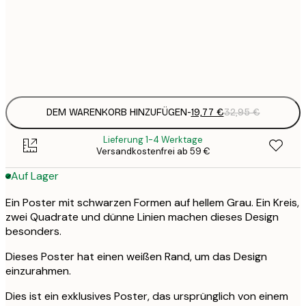
19
50x70 cm
3
Frame
options
DEM WARENKORB HINZUFÜGEN
-
19,77 €
32,95 €
Lieferung 1-4 Werktage
Versandkostenfrei ab 59 €
Auf Lager
Ein Poster mit schwarzen Formen auf hellem Grau. Ein Kreis,
zwei Quadrate und dünne Linien machen dieses Design
besonders.
Dieses Poster hat einen weißen Rand, um das Design
einzurahmen.
Dies ist ein exklusives Poster, das ursprünglich von einem