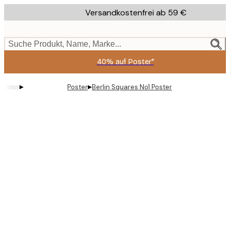
Skip
Versandkostenfrei ab 59 €
to
main
content.
Suche Produkt, Name, Marke...
40% auf Poster*
▸
▸
Poster
Berlin Squares No1 Poster