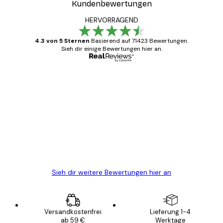
Kundenbewertungen
HERVORRAGEND
4.3 von 5 Sternen
Basierend auf 71423 Bewertungen.
Sieh dir einige Bewertungen hier an.
Verifizierter Käufer
Kundenbewertungen
Alles wie immer zügig, schnell, sicher
verpackt und ein stressfreier Einkauf
gewesen.
5 Jun
Edit D
Sieh dir weitere Bewertungen hier an
Versandkostenfrei
Lieferung 1-4
ab 59 €
Werktage