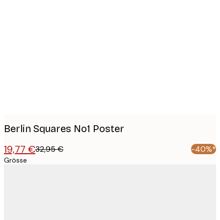
Product
images
Berlin Squares No1 Poster
19,77 €
32,95 €
-40%*
Grösse