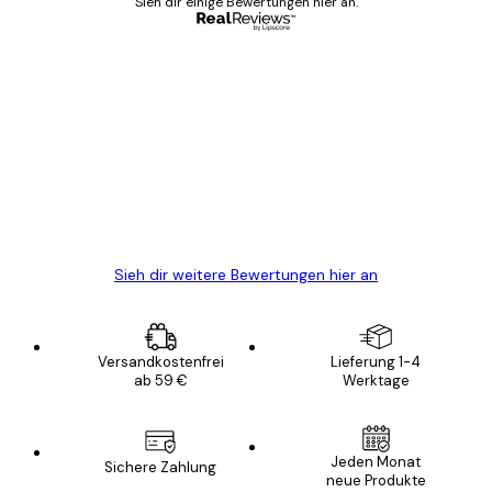
Sieh dir einige Bewertungen hier an.
Verifizierter Käufer
Kundenbewertungen
Alles wie immer zügig, schnell, sicher
verpackt und ein stressfreier Einkauf
gewesen.
5 Jun
Edit D
Sieh dir weitere Bewertungen hier an
Versandkostenfrei
Lieferung 1-4
ab 59 €
Werktage
Jeden Monat
Sichere Zahlung
neue Produkte