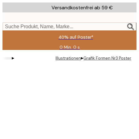
Skip
Versandkostenfrei ab 59 €
to
main
content.
Suche Produkt, Name, Marke...
40% auf Poster*
0 Min.
0 s
Gültig
bis:
▸
▸
Illustrationen
Grafik Formen Nr3 Poster
2026-
08-
09