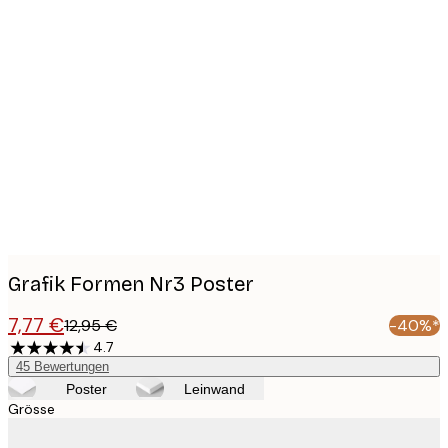
Product
images
Grafik Formen Nr3 Poster
7,77 €
12,95 €
-40%*
4.7
45
Bewertungen
Poster
Leinwand
Grösse