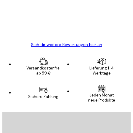
Alles wie immer zügig, schnell, sicher
verpackt und ein stressfreier Einkauf
gewesen.
5 Jun
Edit D
Sieh dir weitere Bewertungen hier an
Versandkostenfrei
Lieferung 1-4
ab 59 €
Werktage
Jeden Monat
Sichere Zahlung
neue Produkte