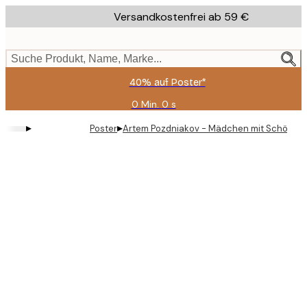
Skip
Versandkostenfrei ab 59 €
to
main
content.
Suche Produkt, Name, Marke...
40% auf Poster*
0 Min.
0 s
Gültig
bis:
▸
▸
Poster
Artem Pozdniakov - Mädchen mit Schönhei
2026-
08-
09