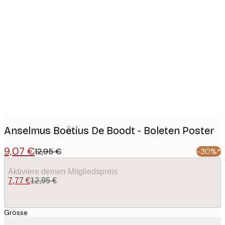
Product
images
Anselmus Boëtius De Boodt - Boleten Poster
9,07 €
12,95 €
-30%*
Aktiviere deinen Mitgliedspreis
7,77 €
12,95 €
Grösse