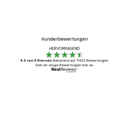
-30%*
ter
Boat in the lake Poster
Ab 9,07 €
12,95 €
Kundenbewertungen
HERVORRAGEND
4.3 von 5 Sternen
Basierend auf 71423 Bewertungen.
Sieh dir einige Bewertungen hier an.
Verifizierter Käufer
Kundenbewertungen
Alles wie immer zügig, schnell, sicher
verpackt und ein stressfreier Einkauf
gewesen.
5 Jun
Edit D