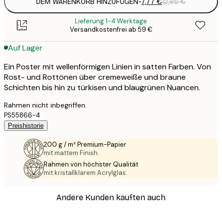
DEM WARENKORB HINZUFÜGEN
-
7,77 €
12,95 €
Lieferung 1-4 Werktage
Versandkostenfrei ab 59 €
Auf Lager
Ein Poster mit wellenförmigen Linien in satten Farben. Von
Rost- und Rottönen über cremeweiße und braune
Schichten bis hin zu türkisen und blaugrünen Nuancen.
Rahmen nicht inbegriffen.
PS55866-4
Preishistorie
200 g / m² Premium-Papier
mit mattem Finish.
Rahmen von höchster Qualität
mit kristallklarem Acrylglas.
Andere Kunden kauften auch