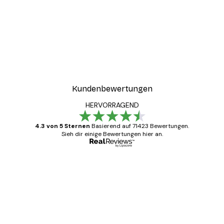
Kundenbewertungen
HERVORRAGEND
4.3 von 5 Sternen
Basierend auf 71423 Bewertungen.
Sieh dir einige Bewertungen hier an.
Verifizierter Käufer
Kundenbewertungen
Alles wie immer zügig, schnell, sicher
verpackt und ein stressfreier Einkauf
gewesen.