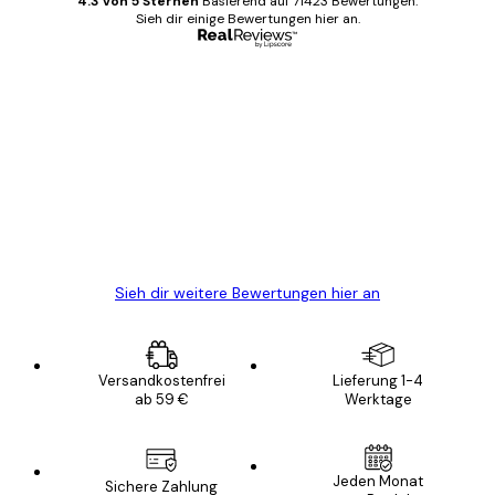
4.3 von 5 Sternen
Basierend auf 71423 Bewertungen.
Sieh dir einige Bewertungen hier an.
Verifizierter Käufer
Kundenbewertungen
Alles wie immer zügig, schnell, sicher
verpackt und ein stressfreier Einkauf
gewesen.
5 Jun
Edit D
Sieh dir weitere Bewertungen hier an
Versandkostenfrei
Lieferung 1-4
ab 59 €
Werktage
Jeden Monat
Sichere Zahlung