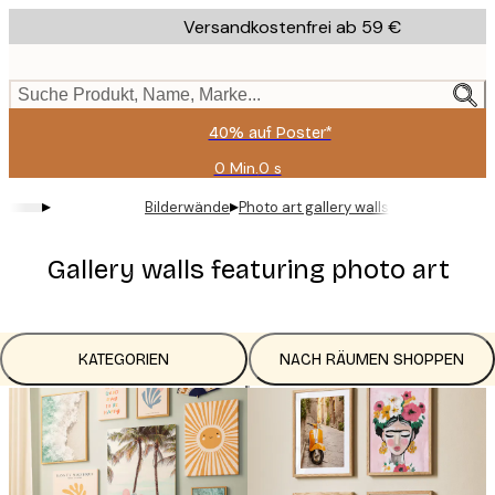
Skip
Versandkostenfrei ab 59 €
to
main
content.
Suche Produkt, Name, Marke...
40% auf Poster*
0 Min.
0 s
Gültig
bis:
▸
▸
Bilderwände
Photo art gallery walls
2026-
08-
09
Gallery walls featuring photo art
KATEGORIEN
NACH RÄUMEN SHOPPEN