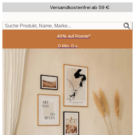
Skip
Versandkostenfrei ab 59 €
to
main
content.
Suche Produkt, Name, Marke...
40% auf Poster*
0 Min.
0 s
Gültig
bis:
2026-
08-
09