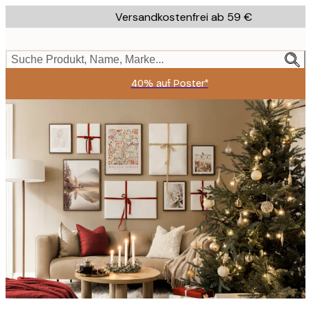
Skip
Versandkostenfrei ab 59 €
to
main
content.
Suche Produkt, Name, Marke...
40% auf Poster*