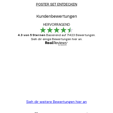
POSTER SET ENTDECKEN
Kundenbewertungen
HERVORRAGEND
4.3 von 5 Sternen
Basierend auf 71423 Bewertungen.
Sieh dir einige Bewertungen hier an.
Verifizierter Käufer
Kundenbewertungen
Alles wie immer zügig, schnell, sicher
verpackt und ein stressfreier Einkauf
gewesen.
5 Jun
Edit D
Sieh dir weitere Bewertungen hier an