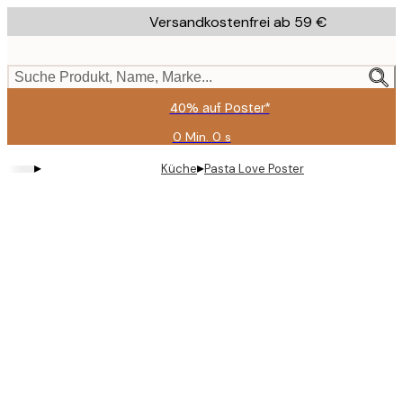
Skip
Versandkostenfrei ab 59 €
to
main
content.
Suche Produkt, Name, Marke...
40% auf Poster*
0 Min.
0 s
Gültig
bis:
▸
▸
Küche
Pasta Love Poster
2026-
08-
09