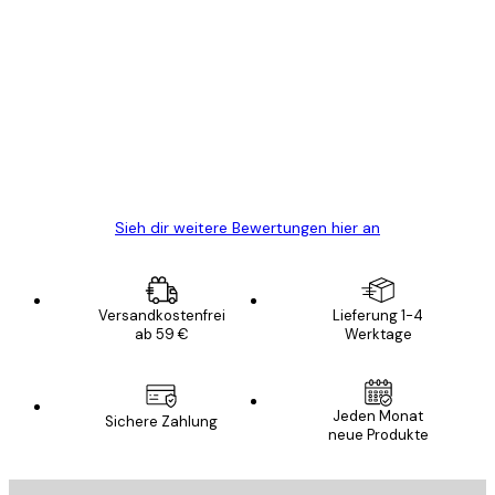
Verifizierter Käufer
Kundenbewertungen
Alles wie immer zügig, schnell, sicher
verpackt und ein stressfreier Einkauf
gewesen.
5 Jun
Edit D
Sieh dir weitere Bewertungen hier an
Versandkostenfrei
Lieferung 1-4
ab 59 €
Werktage
Jeden Monat
Sichere Zahlung
neue Produkte