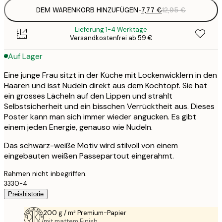
DEM WARENKORB HINZUFÜGEN
-
7,77 €
12,95 €
Lieferung 1-4 Werktage
Versandkostenfrei ab 59 €
Auf Lager
Eine junge Frau sitzt in der Küche mit Lockenwicklern in den
Haaren und isst Nudeln direkt aus dem Kochtopf. Sie hat
ein grosses Lächeln auf den Lippen und strahlt
Selbstsicherheit und ein bisschen Verrücktheit aus. Dieses
Poster kann man sich immer wieder angucken. Es gibt
einem jeden Energie, genauso wie Nudeln.
Das schwarz-weiße Motiv wird stilvoll von einem
eingebauten weißen Passepartout eingerahmt.
Rahmen nicht inbegriffen.
3330-4
Preishistorie
200 g / m² Premium-Papier
mit mattem Finish.