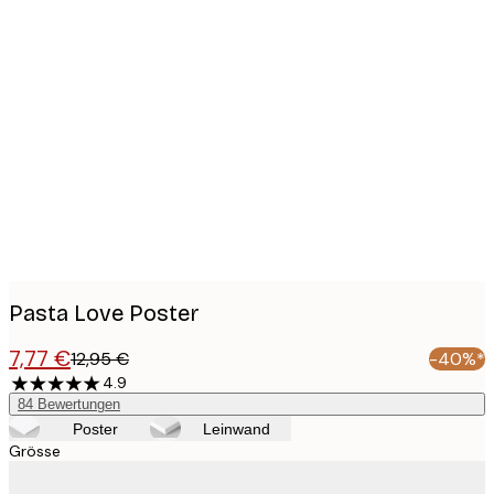
Product
images
Pasta Love Poster
7,77 €
12,95 €
-40%*
4.9
84
Bewertungen
Poster
Leinwand
Grösse