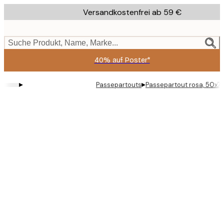
Skip
Versandkostenfrei ab 59 €
to
main
content.
Suche Produkt, Name, Marke...
40% auf Poster*
▸
▸
Passepartouts
Passepartout rosa, 50x7