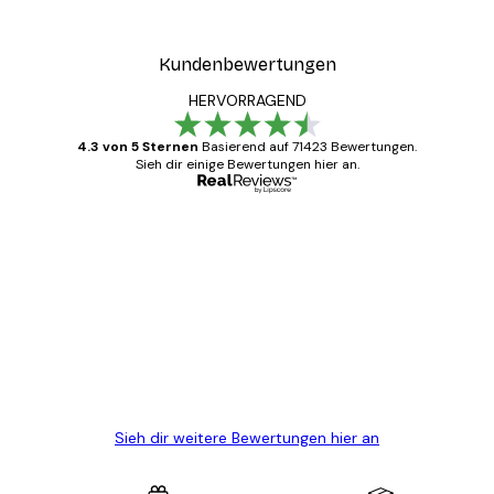
Kundenbewertungen
HERVORRAGEND
4.3 von 5 Sternen
Basierend auf 71423 Bewertungen.
Sieh dir einige Bewertungen hier an.
Verifizierter Käufer
Kundenbewertungen
Alles wie immer zügig, schnell, sicher
verpackt und ein stressfreier Einkauf
gewesen.
5 Jun
Edit D
Sieh dir weitere Bewertungen hier an