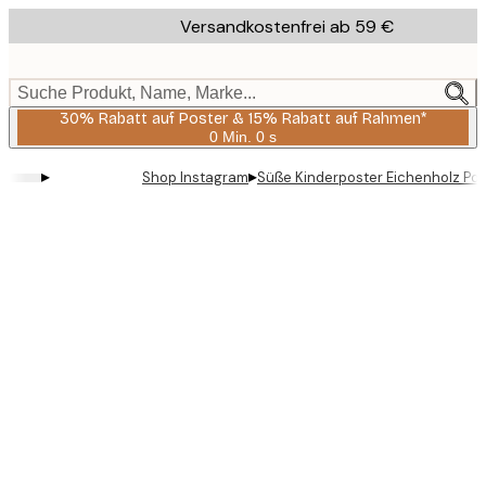
Skip
Versandkostenfrei ab 59 €
to
main
content.
Suche Produkt, Name, Marke...
30% Rabatt auf Poster & 15% Rabatt auf Rahmen*
0 Min.
0 s
Gültig
bis:
▸
▸
Shop Instagram
Süße Kinderposter Eichenholz Pos
2026-
08-
06
Product
images