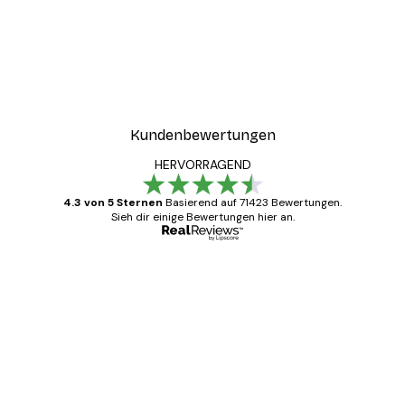
-50%
ter
Sanftes grünes Posterse
Ab 19,42 €
38,85 €
Kundenbewertungen
HERVORRAGEND
4.3 von 5 Sternen
Basierend auf 71423 Bewertungen.
Sieh dir einige Bewertungen hier an.
Verifizierter Käufer
Kundenbewertungen
Alles wie immer zügig, schnell, sicher
verpackt und ein stressfreier Einkauf
gewesen.
5 Jun
Edit D