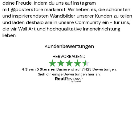
deine Freude, indem du uns auf Instagram
mit @posterstore markierst. Wir lieben es, die schönsten
und inspirierendsten Wandbilder unserer Kunden zu teilen
und laden deshalb alle in unsere Community ein - für uns,
die wir Wall Art und hochqualitative Inneneinrichtung
lieben.
Kundenbewertungen
HERVORRAGEND
4.3 von 5 Sternen
Basierend auf 71423 Bewertungen.
Sieh dir einige Bewertungen hier an.
Verifizierter Käufer
Kundenbewertungen
Alles wie immer zügig, schnell, sicher
verpackt und ein stressfreier Einkauf
gewesen.
5 Jun
Edit D