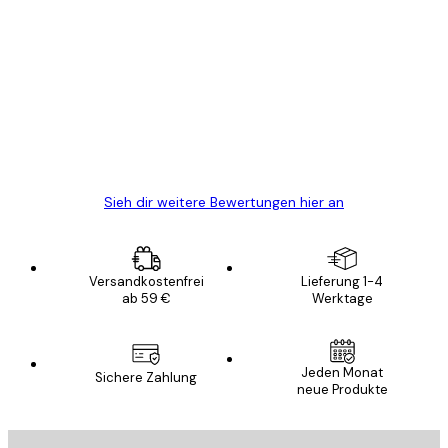
Verifizierter Käufer
Kundenbewertungen
Alles wie immer zügig, schnell, sicher
verpackt und ein stressfreier Einkauf
gewesen.
5 Jun
Edit D
Sieh dir weitere Bewertungen hier an
Versandkostenfrei
Lieferung 1-4
ab 59 €
Werktage
Jeden Monat
Sichere Zahlung
neue Produkte