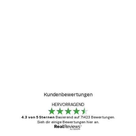
-30%*
ter
Good Things Take Time P
Ab 9,07 €
12,95 €
Kundenbewertungen
HERVORRAGEND
4.3 von 5 Sternen
Basierend auf 71423 Bewertungen.
Sieh dir einige Bewertungen hier an.