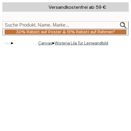
Skip
Versandkostenfrei ab 59 €
to
main
content.
Suche Produkt, Name, Marke...
30% Rabatt auf Poster & 15% Rabatt auf Rahmen*
▸
▸
Canvas
Wisteria Lila Tür Leinwandbild