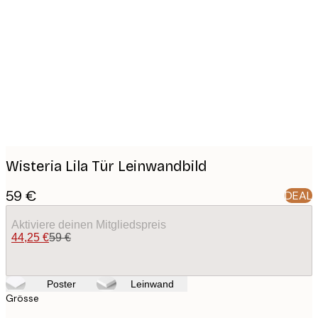
Product
images
Wisteria Lila Tür Leinwandbild
59 €
DEAL
Aktiviere deinen Mitgliedspreis
44,25 €
59 €
Poster
Leinwand
Grösse