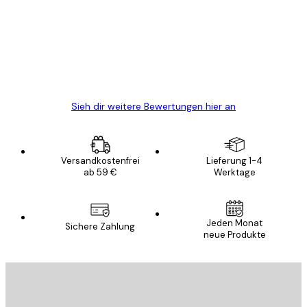
Alles wie immer zügig, schnell, sicher
verpackt und ein stressfreier Einkauf
gewesen.
5 Jun
Edit D
Sieh dir weitere Bewertungen hier an
Versandkostenfrei
Lieferung 1-4
ab 59 €
Werktage
Jeden Monat
Sichere Zahlung
neue Produkte