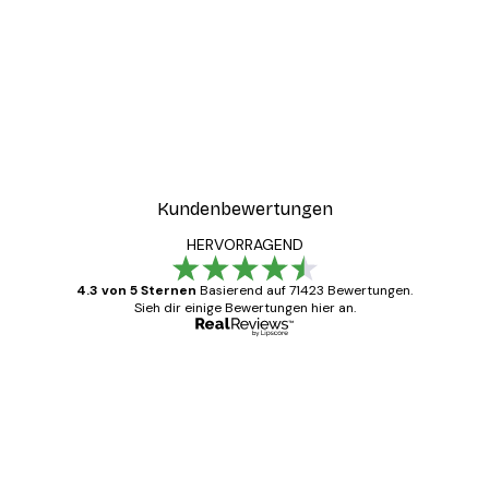
Kundenbewertungen
HERVORRAGEND
4.3 von 5 Sternen
Basierend auf 71423 Bewertungen.
Sieh dir einige Bewertungen hier an.
Verifizierter Käufer
Kundenbewertungen
Alles wie immer zügig, schnell, sicher
verpackt und ein stressfreier Einkauf
gewesen.