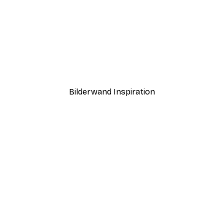
-40%*
Sommermorgen Poster
Ab 7,77 €
12,95 €
Bilderwand Inspiration