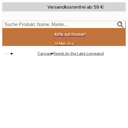
Skip
Versandkostenfrei ab 59 €
to
main
content.
Suche Produkt, Name, Marke...
40% auf Poster*
0 Min.
0 s
Gültig
bis:
▸
▸
Canvas
Reeds by the Lake Leinwand
2026-
08-
09