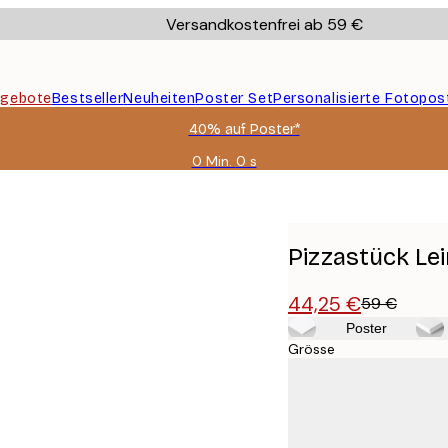
Versandkostenfrei ab 59 €
gebote
Bestseller
Neuheiten
Poster Set
Personalisierte Fotopos
40% auf Poster*
0 Min.
0 s
Gültig
bis:
2026-
08-
09
Pizzastück Le
44,25 €
59 €
Poster
Grösse