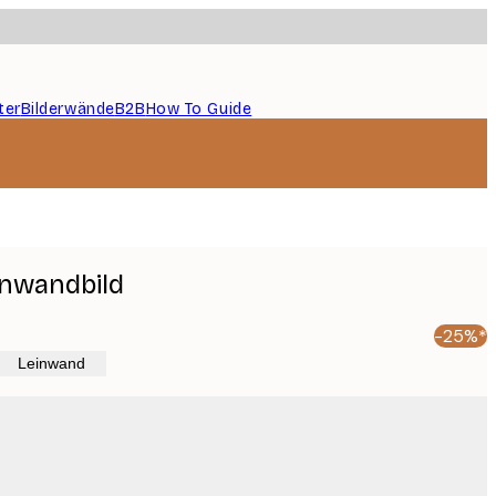
ter
Bilderwände
B2B
How To Guide
inwandbild
-25%*
Leinwand