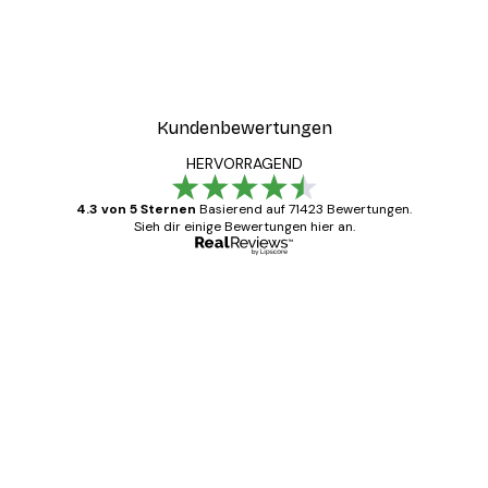
Kundenbewertungen
HERVORRAGEND
4.3 von 5 Sternen
Basierend auf 71423 Bewertungen.
Sieh dir einige Bewertungen hier an.
Verifizierter Käufer
Kundenbewertungen
Alles wie immer zügig, schnell, sicher
verpackt und ein stressfreier Einkauf
gewesen.
5 Jun
Edit D