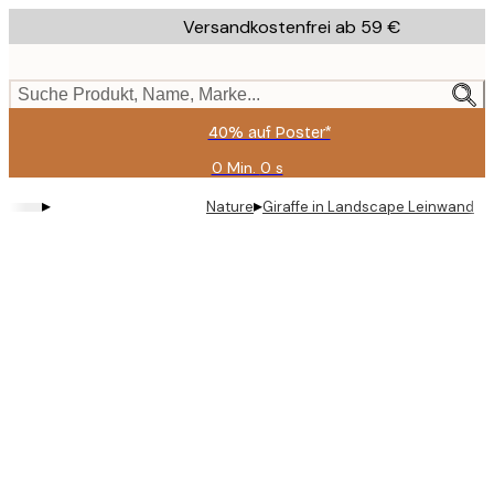
Skip
Versandkostenfrei ab 59 €
to
main
content.
Suche Produkt, Name, Marke...
40% auf Poster*
0 Min.
0 s
Gültig
bis:
▸
▸
Nature
Giraffe in Landscape Leinwand
2026-
08-
09